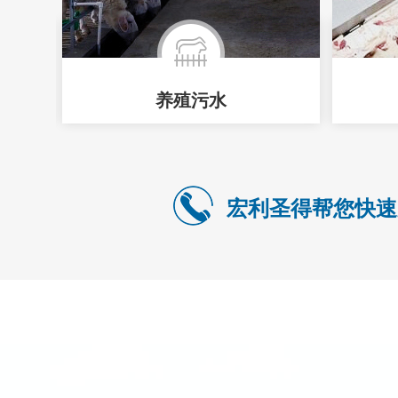
养殖污水
宏利圣得帮您快速